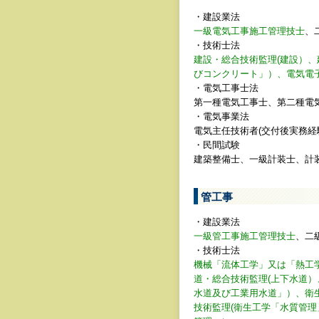
・建設業法
一級電気工事施工管理技士
、
・技術士法
建設・総合技術監理(建設）
びコンクリート」）、電気電
・電気工事士法
第一種電気工事士、第二種電
・電気事業法
電気主任技術者(交付後実務経
・民間試験
建築整備士、一級計装士、計
管工事
・建設業法
一級管工事施工管理技士
、二
・技術士法
機械「流体工学」又は「熱工
道・総合技術監理(上下水道）
水道及び工業用水道」）、衛
技術監理(衛生工学「水質管