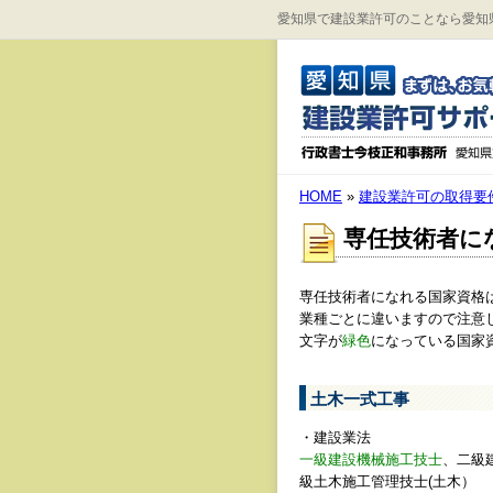
愛知県で建設業許可のことなら愛知
HOME
»
建設業許可の取得要
専任技術者に
専任技術者になれる国家資格
業種ごとに違いますので注意
文字が
緑色
になっている国家
土木一式工事
・建設業法
一級建設機械施工技士
、二級
級土木施工管理技士(土木）