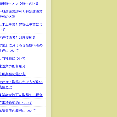
知事許可と大臣許可の区別
一般建設業許可と特定建設業
許可の区別
土木工事業と建築工事業につ
いて
主任技術者と監理技術者
営業所における専任技術者の
専任について
出向社員について
建設業の監督処分
許可業種の選び方
合わせて取得したほうが良い
業種とは
兼業者が許可を取得する場合
工事請負契約について
元請業者の義務について