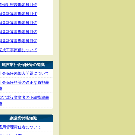
貸借対照表勘定科目⑨
損益計算書勘定科目①
損益計算書勘定科目②
損益計算書勘定科目③
損益計算書勘定科目④
完成工事原価について
建設業社会保険等の知識
社会保険未加入問題について
社会保険料等の適正な負担義
務
特定建設業業者の下請指導義
務
建設業労務知識
雇用管理責任者について