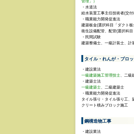
管理」）
・水道法
給水装置工事主任技術者(交
・職業能力開発促進法
建築板金(選択科目「ダクト
衛生設備配管、配管(選択科
・民間試験
建築整備士、一級計装士、計
タイル・れんが・ブロッ
・建設業法
一級建築施工管理技士
、二級
・建築士法
一級建築士
、二級建築士
・職業能力開発促進法
タイル張り・タイル張り工、
クリート積みブロック施工
鋼構造物工事
・建設業法